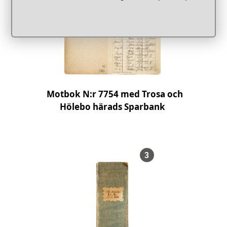
Motbok N:r 7754 med Trosa och
Hölebo härads Sparbank
, Föremålsnummer
3