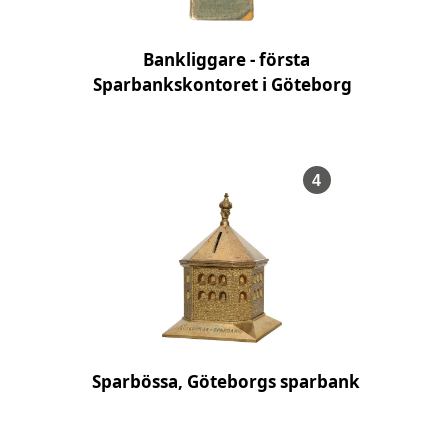
Bankliggare - första
Sparbankskontoret i Göteborg
, Föremålsnumme
4
Sparbössa, Göteborgs sparbank