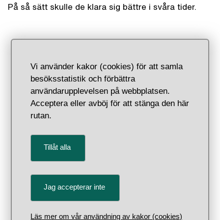
På så sätt skulle de klara sig bättre i svåra tider.
, Föremålsnummer
1
Vi använder kakor (cookies) för att samla
besöksstatistik och förbättra
användarupplevelsen på webbplatsen.
Acceptera eller avböj för att stänga den här
rutan.
Tillåt alla
Föremålsbenämning: Bankbok,
Jag accepterar inte
, Föremålsn
2
Läs mer om vår användning av kakor (cookies)