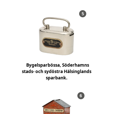
, Föremålsnumm
5
Bygelsparbössa, Söderhamns
stads- och sydöstra Hälsinglands
sparbank.
, Föremålsnumme
6