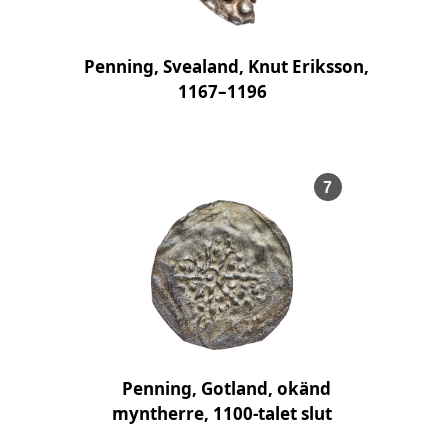
Penning, Svealand, Knut Eriksson,
1167–1196
, Föremålsnumm
7
Penning, Gotland, okänd
myntherre, 1100-talet slut