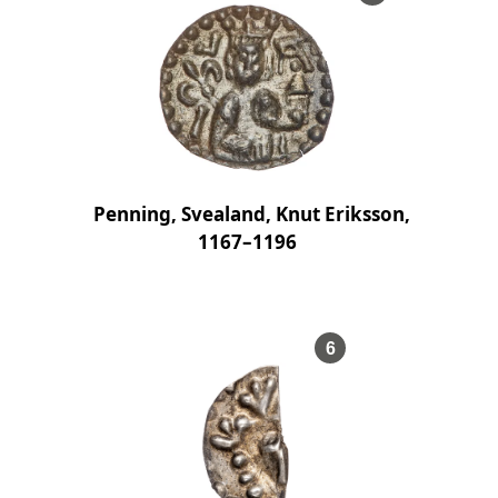
Penning, Svealand, Knut Eriksson,
1167–1196
, Föremålsnummer
6