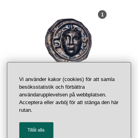
, Föremålsnum
1
Penning, Götaland, Knut Eriksson,
Vi använder kakor (cookies) för att samla
1167–1196
besöksstatistik och förbättra
användarupplevelsen på webbplatsen.
Acceptera eller avböj för att stänga den här
rutan.
, Föremålsnum
2
Tillåt alla