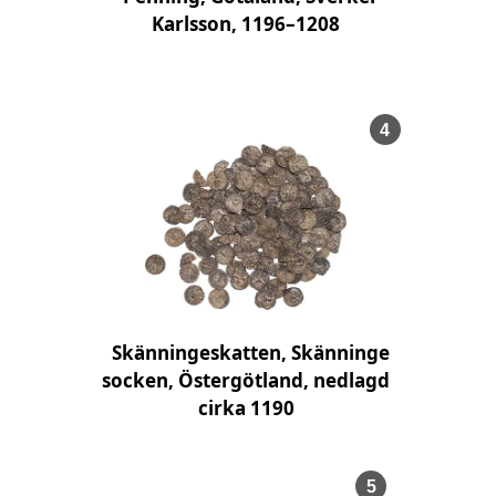
Karlsson, 1196–1208
, Föremålsn
4
Skänningeskatten, Skänninge
socken, Östergötland, nedlagd
cirka 1190
, Föremålsnum
5