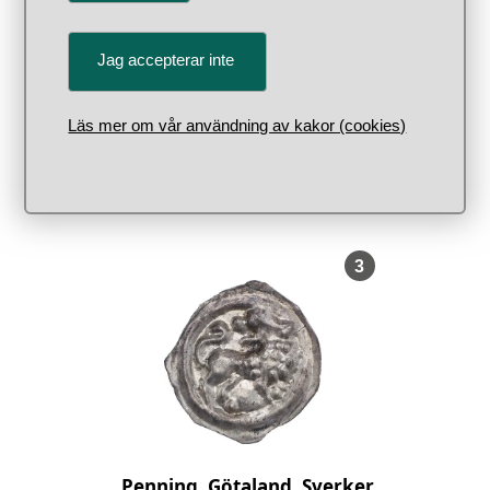
Jag accepterar inte
Läs mer om vår användning av kakor (cookies)
Penning, Götaland, Knut Eriksson,
1167–1196
, Föremålsnumm
3
Penning, Götaland, Sverker