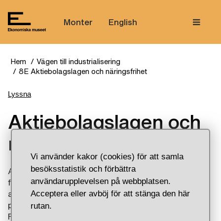
Tem
Monter
English
Hem
Vägen till industrialisering
8E Aktiebolagslagen och näringsfrihet
Lyssna
Aktiebolagslagen och
näringsfrihet
Vi använder kakor (cookies) för att samla
besöksstatistik och förbättra
Att bygga fabriker kostade mycket pengar. För att
användarupplevelsen på webbplatsen.
få fler att investera infördes en ny lag år 1848 –
Acceptera eller avböj för att stänga den här
aktiebolagslagen. Den sa att ägarna inte var
personligt ansvariga för ett aktiebolags förluster.
rutan.
Från år 1864 fick dessutom vem som helst starta