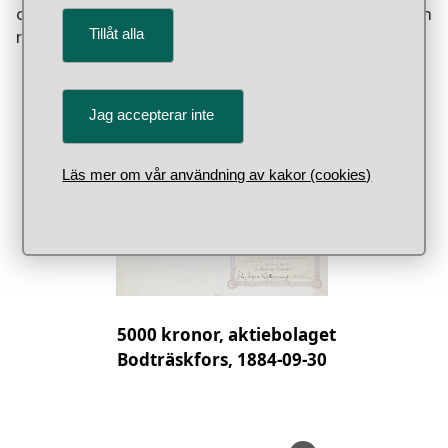
och driva företag. Tidigare hade bara vissa haft den
Tillåt alla
rätten.
Jag accepterar inte
, Föremåls
1
Läs mer om vår användning av kakor (cookies)
5000 kronor, aktiebolaget
Bodträskfors, 1884-09-30