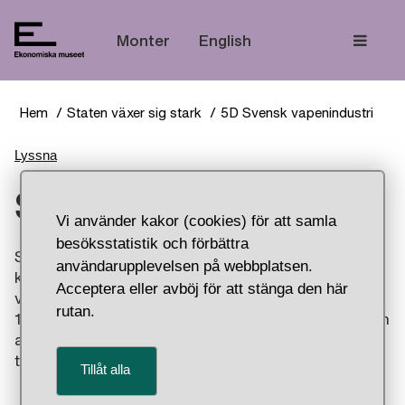
Tem
Monter
English
Hem
Staten växer sig stark
5D Svensk vapenindustri
Lyssna
Svensk vapenindustri
Vi använder kakor (cookies) för att samla
besöksstatistik och förbättra
Starkare stater ledde till större krig. Och större krig
användarupplevelsen på webbplatsen.
kräver fler vapen. De första svenska
Acceptera eller avböj för att stänga den här
vapenfabrikerna byggdes på 1500-talet och under
rutan.
1600-talet blev de allt fler. Vapentillverkning blev en
av Sveriges första industrier. Pistolerna i montern
tillverkades vid Örebro faktori runt år 1717.
Tillåt alla