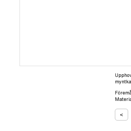
Upphov
myntka
Förem
Materia
<