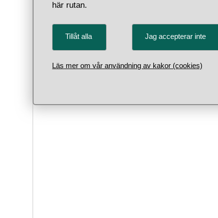
Tyskla
här rutan.
Bremen 
Stade,
Tillåt alla
Jag accepterar inte
År 1719
Storbri
Läs mer om vår användning av kakor (cookies)