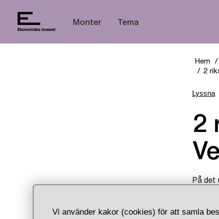
Monter
Tema
Hem
2 ri
Lyssna
2 riksdaler, Bremen-
Ve
På det 
och ett
År 1648
Vi använder kakor (cookies) för att samla bes