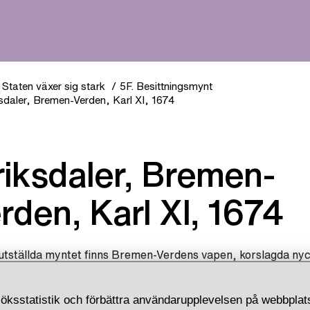
Staten växer sig stark
5F. Besittningsmynt
ksdaler, Bremen-Verden, Karl XI, 1674
rden, Karl XI, 1674
utställda myntet finns Bremen-Verdens vapen, korslagda nyc
 kors inom en palmkrans.
 tog Sverige kontroll över områdena Bremen och Verden i d
öksstatistik och förbättra användarupplevelsen på webbplats