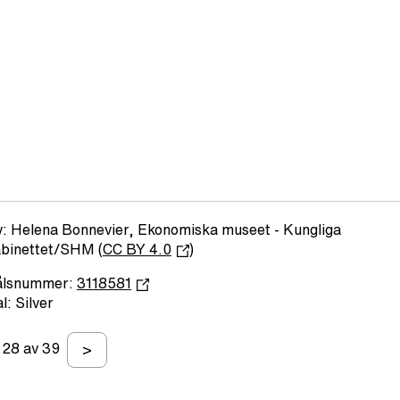
: Helena Bonnevier, Ekonomiska museet - Kungliga
binettet/SHM (
CC BY 4.0
)
ålsnummer:
3118581
l: Silver
28 av 39
>