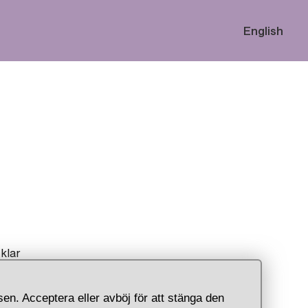
English
klar
agens
en. Acceptera eller avböj för att stänga den