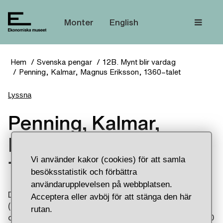
Tem
Monter
English
Hem
Svenska pengar
12B. Mynt blir vardag
Penning, Kalmar, Magnus Eriksson, 1360–talet
Lyssna
Penning, Kalmar,
Magnus Eriksson,
Vi använder kakor (cookies) för att samla
1360–talet
besöksstatistik och förbättra
användarupplevelsen på webbplatsen.
Dateringen på den här brakteatpräglade penningen
Acceptera eller avböj för att stänga den här
(en penning med motiv endast på ena sidan) är
rutan.
omdiskuterad. Orsaken är den höga silverhalten, 90