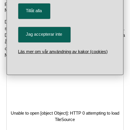
procent. Är myntet från början eller slutet av kung
Magnus Erikssons regeringstid?
Tillåt alla
Det visar bokstäverna E, H, L och S med en bred
slät ring. Vad bokstäverna betyder känner vi inte till.
Jag accepterar inte
Den troliga dateringen är till Magnus Erikssons sista
år som kung. Han avsattes 1364. Myntet utgavs
också som halvpenningar, de enda från kung
Läs mer om vår användning av kakor (cookies)
Magnus tid, med samma bokstäver.
Unable to open [object Object]: HTTP 0 attempting to load
TileSource