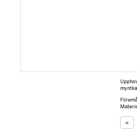
Upphov
myntka
Förem
Materia
<