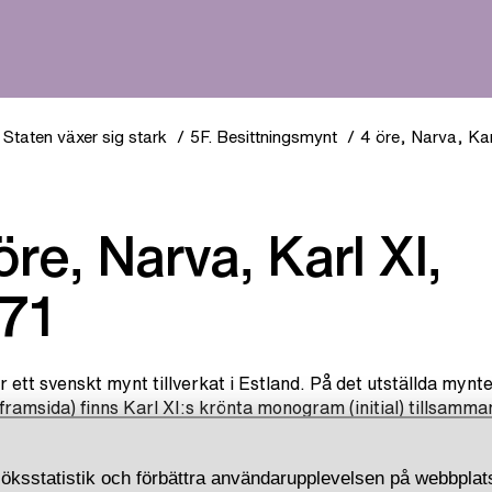
Staten växer sig stark
5F. Besittningsmynt
4 öre, Narva, Kar
71
r ett svenskt mynt tillverkat i Estland. På det utställda mynt
(framsida) finns Karl XI:s krönta monogram (initial) tillsamm
s valspråk DOMINUS PROTECTOR MEUS – Herren min
are. På frånsidan (baksidan) ser vi staden Rigas stadsvape
öksstatistik och förbättra användarupplevelsen på webbplats
kar, tre kulor samt ett rakt svärd och en kroksabel. Stadsvap