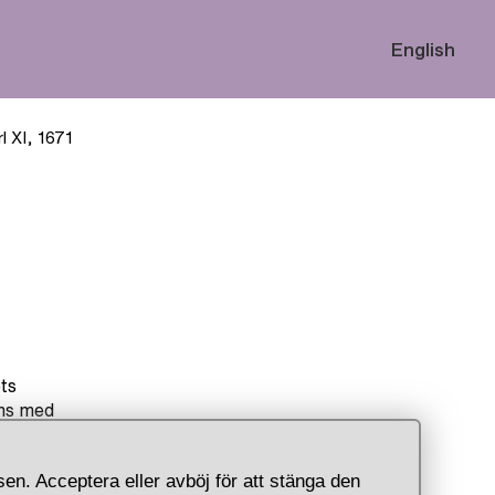
English
l XI, 1671
ets
ans med
n med
en. Acceptera eller avböj för att stänga den
net