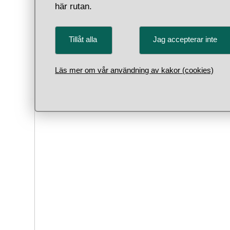
här rutan.
faststä
År 1595
och med
Tillåt alla
Jag accepterar inte
en del 
tillver
Läs mer om vår användning av kakor (cookies)