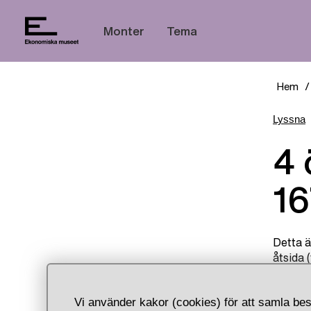
Monter
Tema
Hem
Lyssna
4 öre, Narva, Karl XI,
16
Detta ä
åtsida 
kungen
beskydd
Vi använder kakor (cookies) för att samla bes
två fis