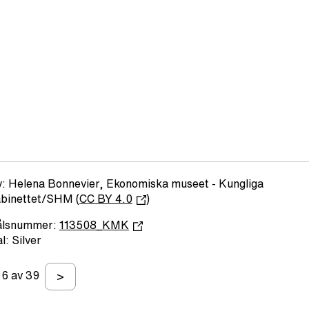
: Helena Bonnevier, Ekonomiska museet - Kungliga
binettet/SHM (
CC BY 4.0
)
ålsnummer:
113508_KMK
l: Silver
6 av 39
>