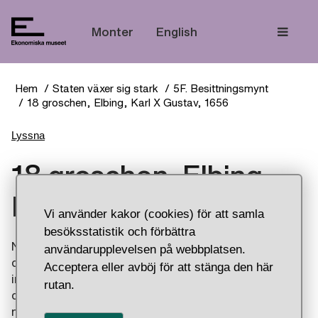
Tem
Monter
English
Hem
Staten växer sig stark
5F. Besittningsmynt
18 groschen, Elbing, Karl X Gustav, 1656
Lyssna
18 groschen, Elbing,
Karl X Gustav, 1656
Vi använder kakor (cookies) för att samla
besöksstatistik och förbättra
När kung Karl X Gustav intog staden Elbing i
användarupplevelsen på webbplatsen.
dagens Polen i december 1655 lät svenskarna
Acceptera eller avböj för att stänga den här
inrätta ett nytt mynthus, alltså en myntverkstad,
rutan.
där. Under några månader år 1656 präglade man
mynt som skulle utbetalas till den svenska armén i