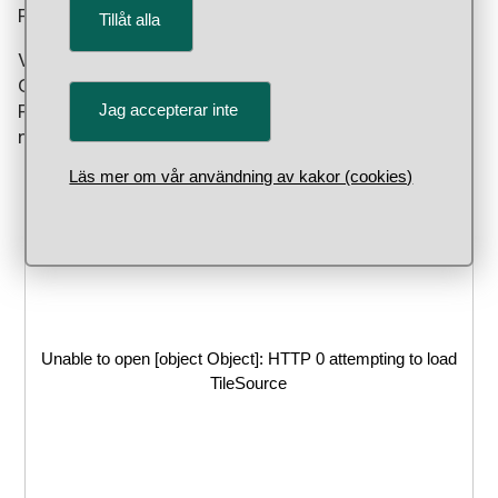
Preussen.
Tillåt alla
Valören var 18 groschenmynt (ort) och hade Karl X
Gustavs porträtt och namn på åtsidan (framsidan).
Jag accepterar inte
På frånsidan (baksidan) fanns ett lejon tillsammans
med tre kronor, det svenska lilla riksvapnet.
Läs mer om vår användning av kakor (cookies)
Unable to open [object Object]: HTTP 0 attempting to load
TileSource