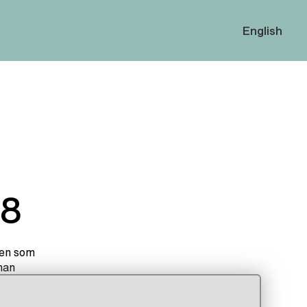
English
18
Den som
man