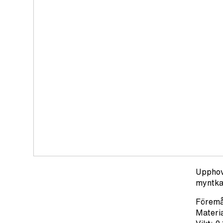
Upphov
myntka
Förem
Materia