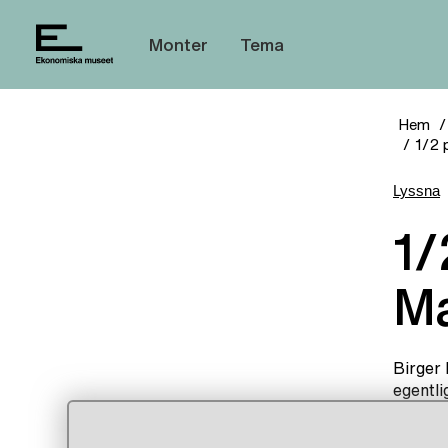
Monter
Tema
Hem
1/2 
Lyssna
1/2 penning, Birger
Ma
Birger 
egentli
ansvari