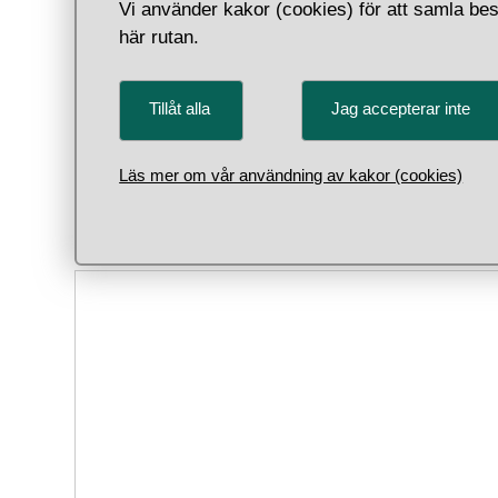
Under f
Vi använder kakor (cookies) för att samla bes
myntref
här rutan.
hade de
svealä
halvpen
Tillåt alla
Jag accepterar inte
Precis 
(framsi
Läs mer om vår användning av kakor (cookies)
bokstäv
upphörd