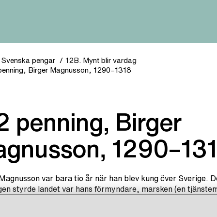
Svenska pengar
12B. Mynt blir vardag
penning, Birger Magnusson, 1290–1318
gnusson, 1290–13
Magnusson var bara tio år när han blev kung över Sverige. 
gen styrde landet var hans förmyndare, marsken (en tjänste
g för militären) Torgils Knutsson.