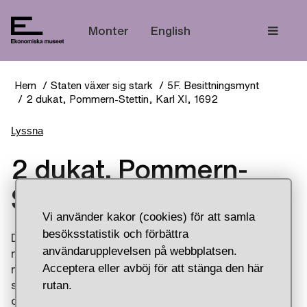
Tem
Monter
English
Hem
Staten växer sig stark
5F. Besittningsmynt
2 dukat, Pommern-Stettin, Karl XI, 1692
Lyssna
2 dukat, Pommern-
Stettin, Karl XI, 1692
Vi använder kakor (cookies) för att samla
besöksstatistik och förbättra
Den här 2 dukaten är ett tydligt exempel på en
användarupplevelsen på webbplatsen.
maktdemonstration. På åtsidan (framsidan) av
Acceptera eller avböj för att stänga den här
myntet ser vi ett porträtt av myntherren, den
rutan.
svenske kungen, Karl XI med harnesk och mantel
och en omskrift på latin: