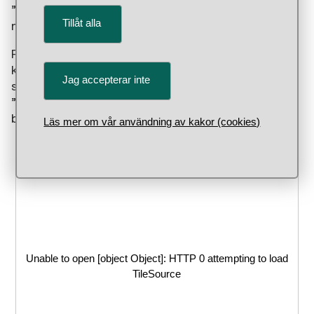
”D G REX CAROLUS REX SVEC(IAE)” – ”Karl XI,
Tillåt alla
med Guds nåde Sveriges konung.”
På frånsidan (baksidan) ser vi riksregalierna:
kronan, spiran, svärdet och äpplet, ovanpå en
Jag accepterar inte
sädeskärve omgivna av omskriften:
”ET REGIT ET TEGIT POMERANIAM SVAM” – ”Han
både styr och skyddar sitt Pommern.”
Läs mer om vår användning av kakor (cookies)
Unable to open [object Object]: HTTP 0 attempting to load
TileSource